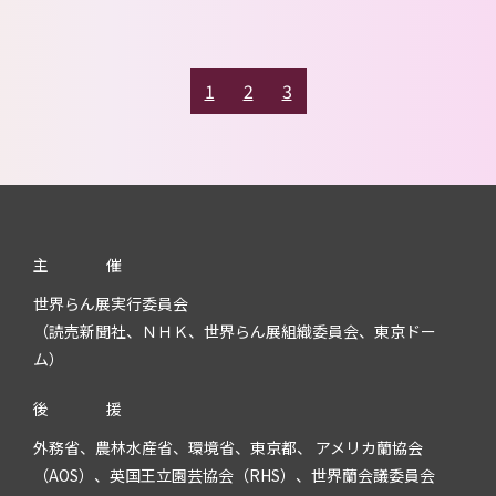
1
2
3
主
催
世界らん展実行委員会
（読売新聞社、ＮＨＫ、世界らん展組織委員会、東京ドー
ム）
後
援
外務省、農林水産省、環境省、東京都、 アメリカ蘭協会
（AOS）、英国王立園芸協会（RHS）、世界蘭会議委員会