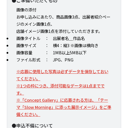
●ご準備いただくもの
画像の添付
お申し込みにあたり、商品画像3点、出展者紹介ペー
ジのメイン画像1点、
店舗イメージ画像1点を添付していただきます。
画像タイトル
： 出展者名＿作品名
画像サイズ
： 横4：縦3 ※画像は横向き
画像容量
： 1MB以上5MB以下
ファイル形式
： JPG、PNG
※応募に使用した写真は必ずデータを保存しておい
てください。
※1つの枠につき、添付可能なデータは1点までで
す。
※「Concept Gallery」に応募される方は、「テー
マ「Slow Morning」に添った展示イメージ」をご準
備ください。
●申込不備について