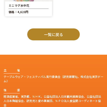
ミニマグ水中花
価格：4,620円
一覧に戻る
主
催
テーブルウェア・フェスティバル実行委員会（読売新聞社、株式会社東京ドー
ム）
後
援
経済産業省、東京都、ＮＨＫ、公益社団法人日本観光振興協会、公益社団法
人日本陶磁協会、読売光と愛の事業団、ＮＰＯ法人食空間コーディネート協
会