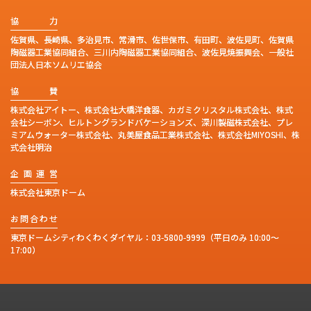
協
力
佐賀県、長崎県、多治見市、常滑市、佐世保市、有田町、波佐見町、佐賀県
陶磁器工業協同組合、三川内陶磁器工業協同組合、波佐見焼振興会、一般社
団法人日本ソムリエ協会
協
賛
株式会社アイトー、株式会社大橋洋食器、カガミクリスタル株式会社、株式
会社シーボン、ヒルトングランドバケーションズ、深川製磁株式会社、プレ
ミアムウォーター株式会社、丸美屋食品工業株式会社、株式会社MIYOSHI、株
式会社明治
企
画
運
営
株式会社東京ドーム
お
問
合
わ
せ
東京ドームシティわくわくダイヤル：
03-5800-9999
（平日のみ 10:00～
17:00）