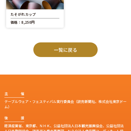
たそがれカップ
価格：8,250円
一覧に戻る
主
催
テーブルウェア・フェスティバル実行委員会（読売新聞社、株式会社東京ドー
ム）
後
援
経済産業省、東京都、ＮＨＫ、公益社団法人日本観光振興協会、公益社団法
人日本陶磁協会、読売光と愛の事業団、ＮＰＯ法人食空間コーディネート協