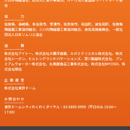
会
協
力
佐賀県、長崎県、多治見市、常滑市、佐世保市、有田町、波佐見町、佐賀県
陶磁器工業協同組合、三川内陶磁器工業協同組合、波佐見焼振興会、一般社
団法人日本ソムリエ協会
協
賛
株式会社アイトー、株式会社大橋洋食器、カガミクリスタル株式会社、株式
会社シーボン、ヒルトングランドバケーションズ、深川製磁株式会社、プレ
ミアムウォーター株式会社、丸美屋食品工業株式会社、株式会社MIYOSHI、株
式会社明治
企
画
運
営
株式会社東京ドーム
お
問
合
わ
せ
東京ドームシティわくわくダイヤル：
03-5800-9999
（平日のみ 10:00～
17:00）