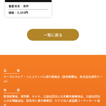
春夏秋冬 茶杯
価格：5,500円
一覧に戻る
主
催
テーブルウェア・フェスティバル実行委員会（読売新聞社、株式会社東京ドー
ム）
後
援
経済産業省、東京都、ＮＨＫ、公益社団法人日本観光振興協会、公益社団法
人日本陶磁協会、読売光と愛の事業団、ＮＰＯ法人食空間コーディネート協
会