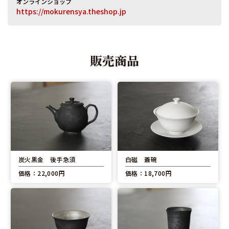
オンラインショップ
https://mokurensya.theshop.jp
販売商品
炭火黒金 後手急須
白磁 蓋碗
価格：22,000円
価格：18,700円