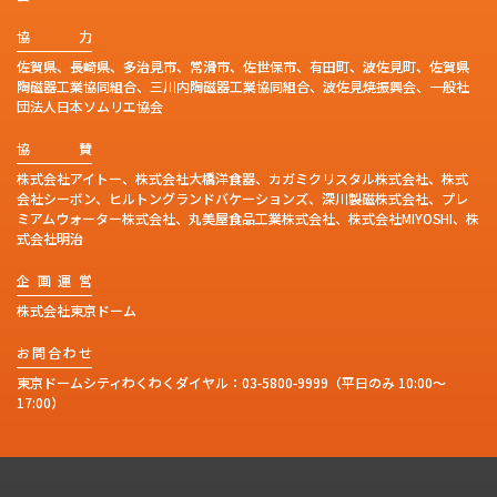
協
力
佐賀県、長崎県、多治見市、常滑市、佐世保市、有田町、波佐見町、佐賀県
陶磁器工業協同組合、三川内陶磁器工業協同組合、波佐見焼振興会、一般社
団法人日本ソムリエ協会
協
賛
株式会社アイトー、株式会社大橋洋食器、カガミクリスタル株式会社、株式
会社シーボン、ヒルトングランドバケーションズ、深川製磁株式会社、プレ
ミアムウォーター株式会社、丸美屋食品工業株式会社、株式会社MIYOSHI、株
式会社明治
企
画
運
営
株式会社東京ドーム
お
問
合
わ
せ
東京ドームシティわくわくダイヤル：
03-5800-9999
（平日のみ 10:00～
17:00）