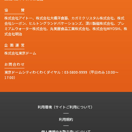
協
賛
株式会社アイトー、株式会社大橋洋食器、カガミクリスタル株式会社、株式
会社シーボン、ヒルトングランドバケーションズ、深川製磁株式会社、プレ
ミアムウォーター株式会社、丸美屋食品工業株式会社、株式会社MIYOSHI、株
式会社明治
企
画
運
営
株式会社東京ドーム
お
問
合
わ
せ
東京ドームシティわくわくダイヤル：
03-5800-9999
（平日のみ 10:00～
17:00）
利用環境（サイトご利用について）
利用規約
個人情報のお取り扱いについて