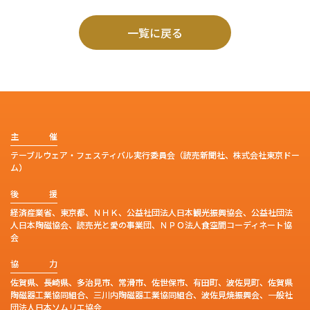
一覧に戻る
主
催
テーブルウェア・フェスティバル実行委員会（読売新聞社、株式会社東京ドー
ム）
後
援
経済産業省、東京都、ＮＨＫ、公益社団法人日本観光振興協会、公益社団法
人日本陶磁協会、読売光と愛の事業団、ＮＰＯ法人食空間コーディネート協
会
協
力
佐賀県、長崎県、多治見市、常滑市、佐世保市、有田町、波佐見町、佐賀県
陶磁器工業協同組合、三川内陶磁器工業協同組合、波佐見焼振興会、一般社
団法人日本ソムリエ協会