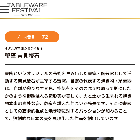
72
ブース番号
ホタルガマ ヨシミケイセキ
螢窯 吉見螢石
書陶というオリジナルの芸術を生み出した書家・陶芸家として活
動する吉見螢石が主宰する螢窯。当窯の代表する焼き物・須恵器
は、自然が織りなす景色、空気ををそのまま切り取って形にした
かのような野趣溢れる造形美が美しく、火と土から生まれる焼き
物本来の素朴な姿、静寂を讃えた佇まいが特長です。そこに書家
としての芸術的視点と焼き物に対するパッションが加わること
で、独創的な日本の美を具現化した作品を創出しています。