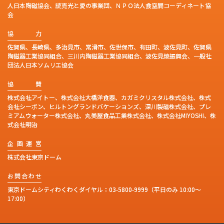
人日本陶磁協会、読売光と愛の事業団、ＮＰＯ法人食空間コーディネート協
会
協
力
佐賀県、長崎県、多治見市、常滑市、佐世保市、有田町、波佐見町、佐賀県
陶磁器工業協同組合、三川内陶磁器工業協同組合、波佐見焼振興会、一般社
団法人日本ソムリエ協会
協
賛
株式会社アイトー、株式会社大橋洋食器、カガミクリスタル株式会社、株式
会社シーボン、ヒルトングランドバケーションズ、深川製磁株式会社、プレ
ミアムウォーター株式会社、丸美屋食品工業株式会社、株式会社MIYOSHI、株
式会社明治
企
画
運
営
株式会社東京ドーム
お
問
合
わ
せ
東京ドームシティわくわくダイヤル：
03-5800-9999
（平日のみ 10:00～
17:00）