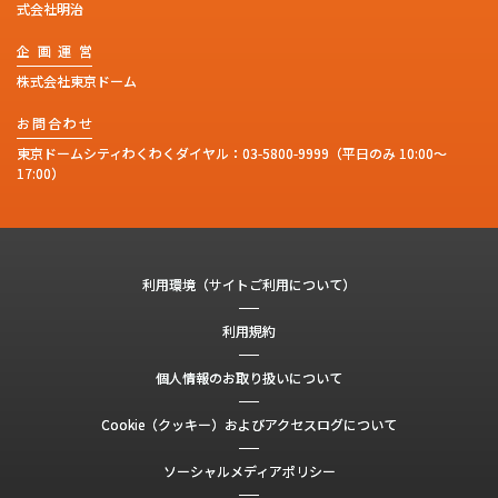
式会社明治
企
画
運
営
株式会社東京ドーム
お
問
合
わ
せ
東京ドームシティわくわくダイヤル：
03-5800-9999
（平日のみ 10:00～
17:00）
利用環境（サイトご利用について）
利用規約
個人情報のお取り扱いについて
Cookie（クッキー）およびアクセスログについて
ソーシャルメディアポリシー