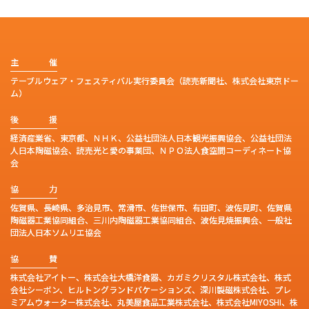
主
催
テーブルウェア・フェスティバル実行委員会（読売新聞社、株式会社東京ドー
ム）
後
援
経済産業省、東京都、ＮＨＫ、公益社団法人日本観光振興協会、公益社団法
人日本陶磁協会、読売光と愛の事業団、ＮＰＯ法人食空間コーディネート協
会
協
力
佐賀県、長崎県、多治見市、常滑市、佐世保市、有田町、波佐見町、佐賀県
陶磁器工業協同組合、三川内陶磁器工業協同組合、波佐見焼振興会、一般社
団法人日本ソムリエ協会
協
賛
株式会社アイトー、株式会社大橋洋食器、カガミクリスタル株式会社、株式
会社シーボン、ヒルトングランドバケーションズ、深川製磁株式会社、プレ
ミアムウォーター株式会社、丸美屋食品工業株式会社、株式会社MIYOSHI、株