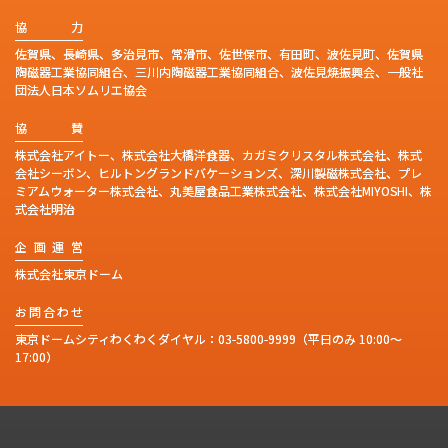
協
力
佐賀県、長崎県、多治見市、常滑市、佐世保市、有田町、波佐見町、佐賀県
陶磁器工業協同組合、三川内陶磁器工業協同組合、波佐見焼振興会、一般社
団法人日本ソムリエ協会
協
賛
株式会社アイトー、株式会社大橋洋食器、カガミクリスタル株式会社、株式
会社シーボン、ヒルトングランドバケーションズ、深川製磁株式会社、プレ
ミアムウォーター株式会社、丸美屋食品工業株式会社、株式会社MIYOSHI、株
式会社明治
企
画
運
営
株式会社東京ドーム
お
問
合
わ
せ
東京ドームシティわくわくダイヤル：
03-5800-9999
（平日のみ 10:00～
17:00）