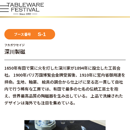
S-1
ブース番号
フカガワセイジ
深川製磁
1650年有田で窯に火を灯した深川家が1894年に設立した工芸会
社。 1900年パリ万国博覧会金牌受賞後、1910年に宮内省御用達を
拝命。生地、釉薬、 絵具の調合から仕上げに至る迄一貫して自社
内で行う稀有な工房では、有田で最多の七名の伝統工芸士を抱
え、世界最高品質の陶磁器を生み出している。 上品で洗練された
デザインは海外でも注目を集めている。