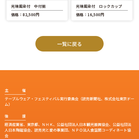
光琳風染付 中付揃
光琳風染付 ロックカップ
価格：82,500円
価格：16,500円
一覧に戻る
主
催
テーブルウェア・フェスティバル実行委員会（読売新聞社、株式会社東京ドー
ム）
後
援
経済産業省、東京都、ＮＨＫ、公益社団法人日本観光振興協会、公益社団法
人日本陶磁協会、読売光と愛の事業団、ＮＰＯ法人食空間コーディネート協
会