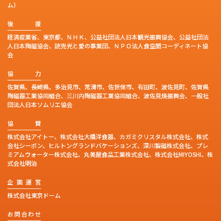
ム）
後
援
経済産業省、東京都、ＮＨＫ、公益社団法人日本観光振興協会、公益社団法
人日本陶磁協会、読売光と愛の事業団、ＮＰＯ法人食空間コーディネート協
会
協
力
佐賀県、長崎県、多治見市、常滑市、佐世保市、有田町、波佐見町、佐賀県
陶磁器工業協同組合、三川内陶磁器工業協同組合、波佐見焼振興会、一般社
団法人日本ソムリエ協会
協
賛
株式会社アイトー、株式会社大橋洋食器、カガミクリスタル株式会社、株式
会社シーボン、ヒルトングランドバケーションズ、深川製磁株式会社、プレ
ミアムウォーター株式会社、丸美屋食品工業株式会社、株式会社MIYOSHI、株
式会社明治
企
画
運
営
株式会社東京ドーム
お
問
合
わ
せ