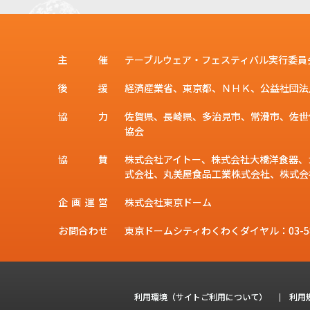
主
催
テーブルウェア・フェスティバル実行委員
後
援
経済産業省、東京都、ＮＨＫ、公益社団法
協
力
佐賀県、長崎県、多治見市、常滑市、佐世
協会
協
賛
株式会社アイトー、株式会社大橋洋食器、
式会社、丸美屋食品工業株式会社、株式会社M
企
画
運
営
株式会社東京ドーム
お
問
合
わ
せ
東京ドームシティわくわくダイヤル：
03-5
利用環境（サイトご利用について）
利用