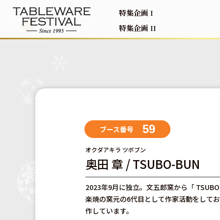
特集企画 I
特集企画 II
59
ブース番号
オクダアキラ ツボブン
奥田 章 / TSUBO-BUN
2023年9月に独立。文五郎窯から「 TSUB
楽焼の窯元の6代目として作家活動をしてお
作しています。