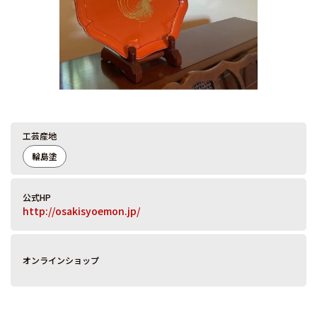
工芸産地
輪島塗
公式HP
http://osakisyoemon.jp/
オンラインショップ