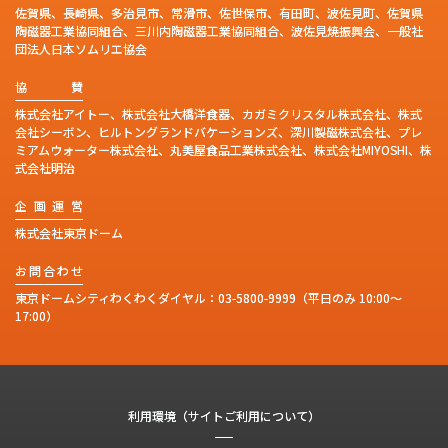
佐賀県、長崎県、多治見市、常滑市、佐世保市、有田町、波佐見町、佐賀県
陶磁器工業協同組合、三川内陶磁器工業協同組合、波佐見焼振興会、一般社
団法人日本ソムリエ協会
協
賛
株式会社アイトー、株式会社大橋洋食器、カガミクリスタル株式会社、株式
会社シーボン、ヒルトングランドバケーションズ、深川製磁株式会社、プレ
ミアムウォーター株式会社、丸美屋食品工業株式会社、株式会社MIYOSHI、株
式会社明治
企
画
運
営
株式会社東京ドーム
お
問
合
わ
せ
東京ドームシティわくわくダイヤル：
03-5800-9999
（平日のみ 10:00～
17:00）
利用環境（サイトご利用について）