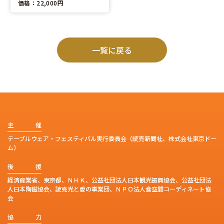
価格：22,000円
一覧に戻る
主
催
テーブルウェア・フェスティバル実行委員会（読売新聞社、株式会社東京ドー
ム）
後
援
経済産業省、東京都、ＮＨＫ、公益社団法人日本観光振興協会、公益社団法
人日本陶磁協会、読売光と愛の事業団、ＮＰＯ法人食空間コーディネート協
会
協
力