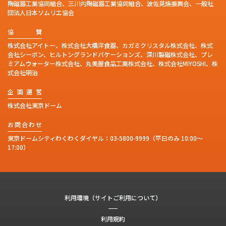
陶磁器工業協同組合、三川内陶磁器工業協同組合、波佐見焼振興会、一般社
団法人日本ソムリエ協会
協
賛
株式会社アイトー、株式会社大橋洋食器、カガミクリスタル株式会社、株式
会社シーボン、ヒルトングランドバケーションズ、深川製磁株式会社、プレ
ミアムウォーター株式会社、丸美屋食品工業株式会社、株式会社MIYOSHI、株
式会社明治
企
画
運
営
株式会社東京ドーム
お
問
合
わ
せ
東京ドームシティわくわくダイヤル：
03-5800-9999
（平日のみ 10:00～
17:00）
利用環境（サイトご利用について）
利用規約