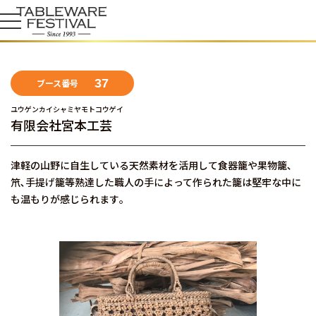
37
ブース番号
ユウゲンカイシャミヤモトコウゲイ
有限会社宮本工芸
津軽の山野に自生している天然素材を活用して食器籠や果物籠､
笊､手提げ籠等熟達した職人の手によって作られた籠は堅牢な中に
も温もりが感じられます｡