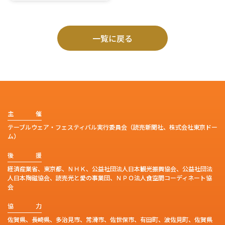
一覧に戻る
主
催
テーブルウェア・フェスティバル実行委員会（読売新聞社、株式会社東京ドー
ム）
後
援
経済産業省、東京都、ＮＨＫ、公益社団法人日本観光振興協会、公益社団法
人日本陶磁協会、読売光と愛の事業団、ＮＰＯ法人食空間コーディネート協
会
協
力
佐賀県、長崎県、多治見市、常滑市、佐世保市、有田町、波佐見町、佐賀県