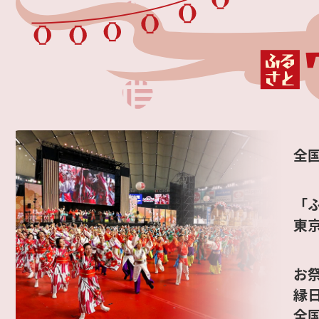
全
「
東
お
縁
全