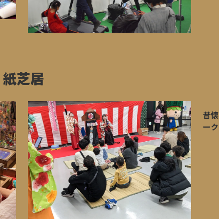
・紙芝居
昔懐
ーク