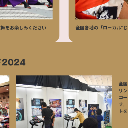
演舞をお楽しみください
全国各地の「ローカル“じ
2024
全国
リン
コー
す。
トを