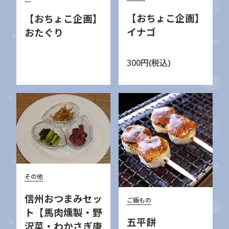
【おちょこ企画】
【おちょこ企画】
イナゴ
おたぐり
300円(税込)
その他
信州おつまみセッ
ご飯もの
ト【馬肉燻製・野
五平餅
沢菜・わかさぎ唐