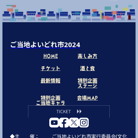
ご当地よいどれ市2024
HOME
楽しみ方
チケット
酒と食
最新情報
特別企画
ステージ
特別企画
会場MAP
ご当地キャラ
◆主 催：
ご当地よいどれ市実行委員会(文化