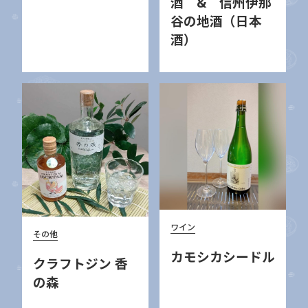
酒 & 信州伊那
谷の地酒（日本
酒）
ワイン
その他
カモシカシードル
クラフトジン 香
の森