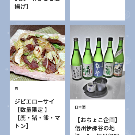
揚げ】
肉
ジビエローサイ
日本酒
【数量限定 】
【鹿・猪・熊・マ
【おちょこ企画】
トン】
信州伊那谷の地