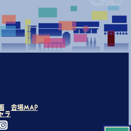
画
会場MAP
ャラ