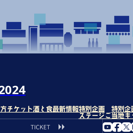
024
み方
チケット
酒と食
最新情報
特別企画
特別企
ステージ
ご当地キ