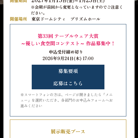
開催期間
年
月
日(金)～
月
日(土)
※会期が前回から変更となっていますのでご注意く
ださい。
開催場所
東京ドームシティ プリズムホール
第33回 テーブルウェア大賞
～優しい食空間コンテスト～ 作品募集中！
申込受付締め切り
2026年9月24日(木) 17:00
募集要項
応募はこちら
※スマートフォンの方は、ページが開きましたら「メニ
ュー」を選択いただき、各部門のお申込みフォームへお
進みください
展示販売ブース