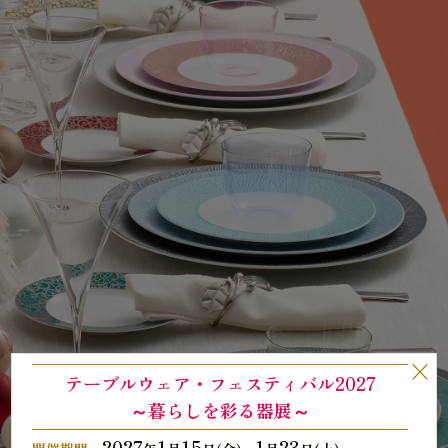
×
テーブルウェア・フェスティバル2027
～暮らしを彩る器展～
2027
1
15
1
23