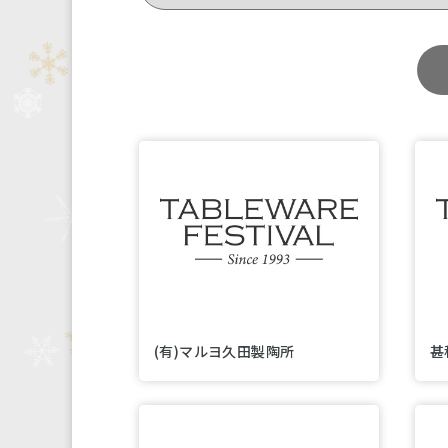
(有)マルヨ久田製陶所
甚