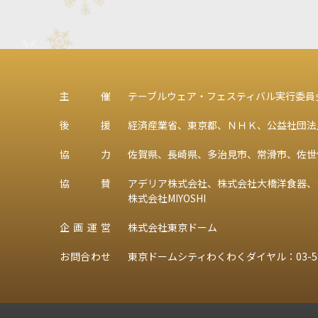
主
催
テーブルウェア・フェスティバル実行委員
後
援
経済産業省、東京都、ＮＨＫ、公益社団法
協
力
佐賀県、長崎県、多治見市、常滑市、佐世
協
賛
アデリア株式会社、株式会社大橋洋食器、
株式会社MIYOSHI
企
画
運
営
株式会社東京ドーム
お
問
合
わ
せ
東京ドームシティわくわくダイヤル：
03-5