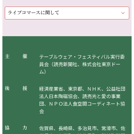
ライブコマースに関して
テーブルウェア・フェスティバル実行委
主
催
員会（読売新聞社、株式会社東京ドー
ム）
経済産業省、東京都、ＮＨＫ、公益社団
後
援
法人日本陶磁協会、読売光と愛の事業
団、ＮＰＯ法人食空間コーディネート協
会
佐賀県、長崎県、多治見市、常滑市、佐
協
力