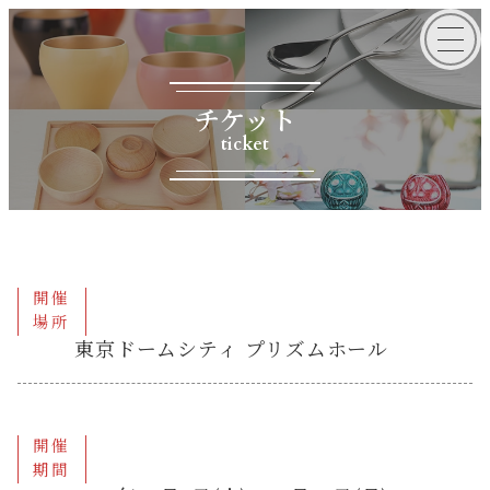
チケット
ticket
開催
場所
東京ドームシティ プリズムホール
開催
期間