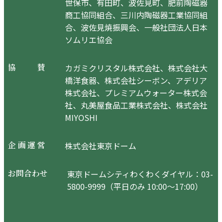
世保市、有田町、波佐見町、肥前陶磁器
商工協同組合、三川内陶磁器工業協同組
合、波佐見焼振興会、一般社団法人日本
ソムリエ協会
カガミクリスタル株式会社、株式会社大
協
賛
橋洋食器、株式会社シーボン、アデリア
株式会社、プレミアムウォーター株式会
社、丸美屋食品工業株式会社、株式会社
MIYOSHI
株式会社東京ドーム
企
画
運
営
東京ドームシティわくわくダイヤル：03-
お
問
合
わ
せ
5800-9999（平日のみ 10:00～17:00）