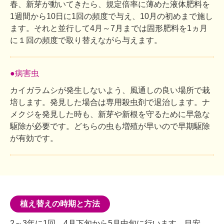
春、新芽が動いてきたら、規定倍率に薄めた液体肥料を
1週間から10日に1回の頻度で与え、10月の初めまで施し
ます。それと並行して4月～7月までは固形肥料を1ヵ月
に１回の頻度で取り替えながら与えます。
●病害虫
カイガラムシが発生しないよう、風通しの良い場所で栽
培します。発見した場合は専用殺虫剤で退治します。ナ
メクジを発見した時も、新芽や新根を守るために早急な
駆除が必要です。どちらの虫も増殖が早いので早期駆除
が有効です。
植え替えの時期と方法
2～3年に1回、4月下旬から5月中旬に行います。目安