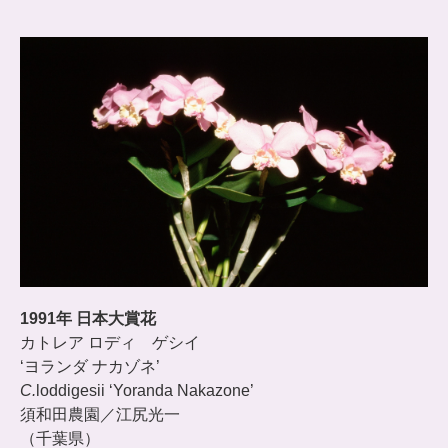
1991年 日本大賞花
カトレア ロディ ゲシイ
‘ヨランダ ナカゾネ’
C.
loddigesii ‘Yoranda Nakazone’
須和田農園／江尻光一
（千葉県）