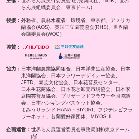
主催：
世界らん展実行委員会 (読売新聞社、NHK、世界
らん展組織委員会、東京ドーム)
後援：
外務省、農林水産省、環境省、東京都、アメリカ
蘭協会(AOS)、英国王立園芸協会(RHS)、世界蘭
会議委員会(WOC）
協賛：
協力：
日本洋蘭農業協同組合、
日本洋蘭生産協会、日本
東洋蘭協会、日本フラワーデザイナー協会、
JFTD、園芸文化協会、日本花普及センター、
日本生花商協会、日本花き卸売市場協会、日本家
庭園芸普及協会、プリザーブドフラワー全国協議
会、日本ハンギングバスケット協会、
よみうりランド HANA・BIYORI、フジテレビフラ
ワーネット、各蘭愛好家団体、MIYOSHI
企画運営：
世界らん展運営委員会事務局[(株)東京ドーム
内]