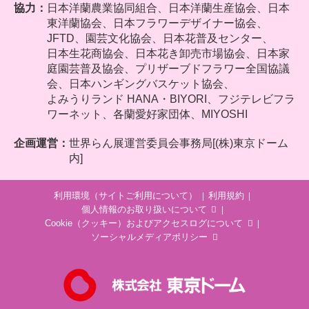
協力：
日本洋蘭農業協同組合、
日本洋蘭生産協会、日本
東洋蘭協会、日本フラワーデザイナー協会、
JFTD、園芸文化協会、日本花普及センター、
日本生花商協会、日本花き卸売市場協会、日本家
庭園芸普及協会、プリザーブドフラワー全国協議
会、日本ハンギングバスケット協会、
よみうりランド HANA・BIYORI、フジテレビフラ
ワーネット、各蘭愛好家団体、MIYOSHI
企画運営：
世界らん展運営委員会事務局[(株)東京ドーム
内]
利用環境（サイトご利用について）
利用規約
個人情報のお取り扱いについて
Cookie（クッキー）およびアクセスログについて
ソーシャルメディアポリシー