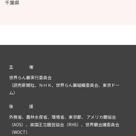
千葉県
主
催
世界らん展実行委員会
（読売新聞社、ＮＨＫ、世界らん展組織委員会、東京ドー
ム）
後
援
外務省、農林水産省、環境省、東京都、 アメリカ蘭協会
（AOS）、英国王立園芸協会（RHS）、世界蘭会議委員会
（WOCT）