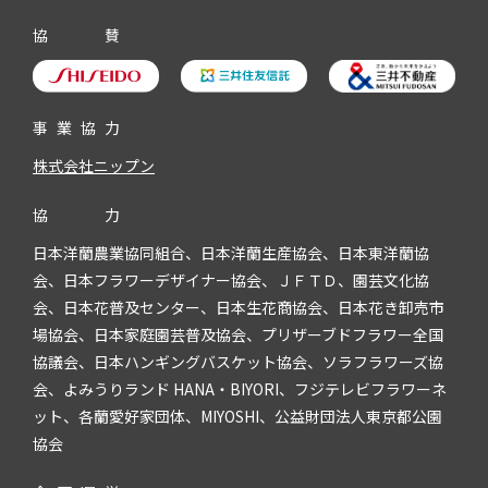
協
賛
事
業
協
力
株式会社ニップン
協
力
日本洋蘭農業協同組合、日本洋蘭生産協会、日本東洋蘭協
会、日本フラワーデザイナー協会、ＪＦＴＤ、園芸文化協
会、日本花普及センター、日本生花商協会、日本花き卸売市
場協会、日本家庭園芸普及協会、プリザーブドフラワー全国
協議会、日本ハンギングバスケット協会、ソラフラワーズ協
会、よみうりランド HANA・BIYORI、フジテレビフラワーネ
ット、各蘭愛好家団体、MIYOSHI、公益財団法人東京都公園
協会