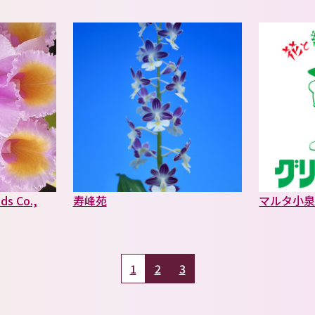
ds Co.,
寿峰苑
マルタ小
1
2
3