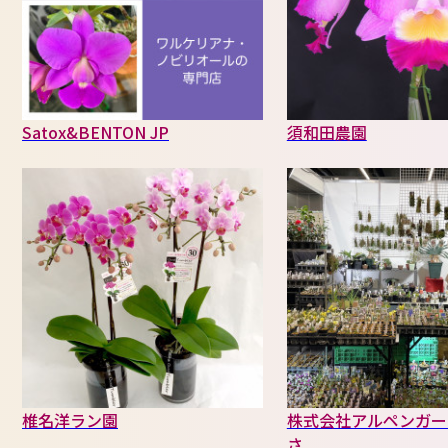
Satox&BENTON JP
須和田農園
椎名洋ラン園
株式会社アルペンガー
さ