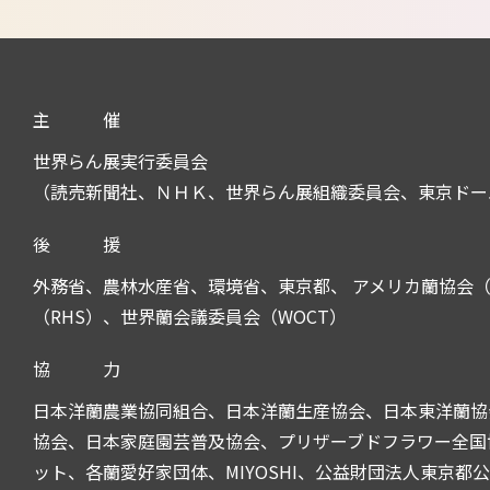
主
催
世界らん展実行委員会
（読売新聞社、ＮＨＫ、世界らん展組織委員会、東京ドー
後
援
外務省、農林水産省、環境省、東京都、 アメリカ蘭協会（
（RHS）、世界蘭会議委員会（WOCT）
協
力
日本洋蘭農業協同組合、日本洋蘭生産協会、日本東洋蘭協
協会、日本家庭園芸普及協会、プリザーブドフラワー全国協
ット、各蘭愛好家団体、MIYOSHI、公益財団法人東京都