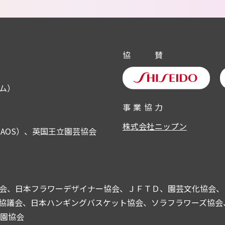
協
賛
ム）
事
業
協
力
株式会社ニップン
AOS）、英国王立園芸協会
会、日本フラワーデザイナー協会、ＪＦＴＤ、園芸文化協会、
議会、日本ハンギングバスケット協会、ソラフラワーズ協会、よみ
公園協会