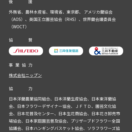
後
援
外務省、農林水産省、環境省、東京都、 アメリカ蘭協会
（AOS）、英国王立園芸協会（RHS）、世界蘭会議委員会
（WOCT）
協
賛
事
業
協
力
株式会社ニップン
協
力
日本洋蘭農業協同組合、日本洋蘭生産協会、日本東洋蘭協
会、日本フラワーデザイナー協会、ＪＦＴＤ、園芸文化協
会、日本花普及センター、日本生花商協会、日本花き卸売市
場協会、日本家庭園芸普及協会、プリザーブドフラワー全国
協議会、日本ハンギングバスケット協会、ソラフラワーズ協