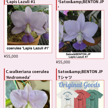
‘Lapis Lazuli #1
‘Satox&amp;BENTON JP
‘
¥55,000
¥55,000
C.walkeriana coerulea
Satox&amp;BENTON JP
‘Andromeda’
Tシャツ