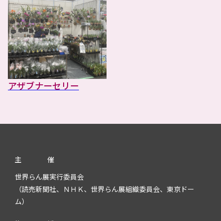
アザブナーセリー
主
催
世界らん展実行委員会
（読売新聞社、ＮＨＫ、世界らん展組織委員会、東京ドー
ム）