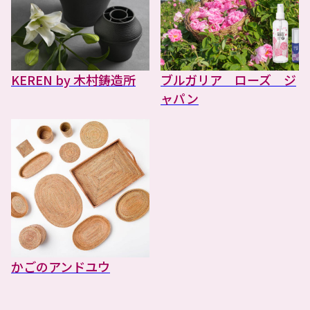
KEREN by 木村鋳造所
ブルガリア ローズ ジ
ャパン
かごのアンドユウ