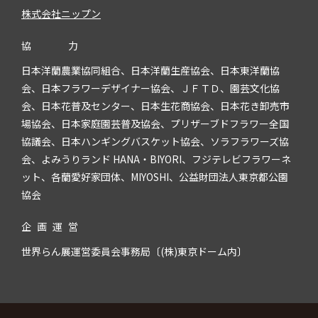
株式会社ニップン
協
力
日本洋蘭農業協同組合、日本洋蘭生産協会、日本東洋蘭協
会、日本フラワーデザイナー協会、ＪＦＴＤ、園芸文化協
会、日本花普及センター、日本生花商協会、日本花き卸売市
場協会、日本家庭園芸普及協会、プリザーブドフラワー全国
協議会、日本ハンギングバスケット協会、ソラフラワーズ協
会、よみうりランド HANA・BIYORI、フジテレビフラワーネ
ット、各蘭愛好家団体、MIYOSHI、公益財団法人東京都公園
協会
企
画
運
営
世界らん展運営委員会事務局〔(株)東京ドーム内〕