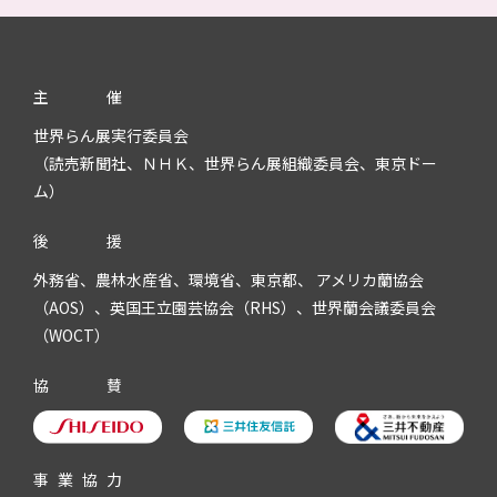
主
催
世界らん展実行委員会
（読売新聞社、ＮＨＫ、世界らん展組織委員会、東京ドー
ム）
後
援
外務省、農林水産省、環境省、東京都、 アメリカ蘭協会
（AOS）、英国王立園芸協会（RHS）、世界蘭会議委員会
（WOCT）
協
賛
事
業
協
力