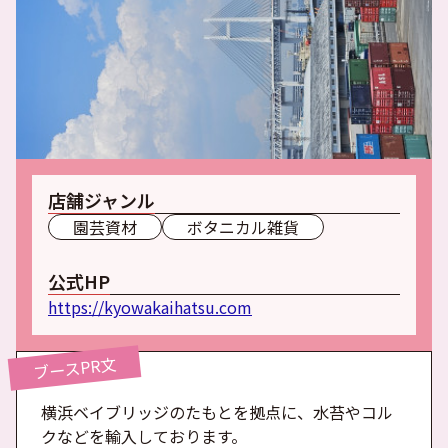
店舗ジャンル
園芸資材
ボタニカル雑貨
公式HP
https://kyowakaihatsu.com
ブースPR文
横浜ベイブリッジのたもとを拠点に、水苔やコル
クなどを輸入しております。