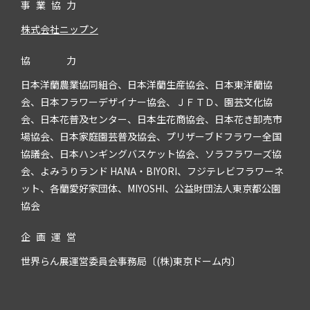
事
業
協
力
株式会社ニップン
協
力
日本洋蘭農業協同組合、日本洋蘭生産協会、日本東洋蘭協
会、日本フラワーデザイナー協会、ＪＦＴＤ、園芸文化協
会、日本花普及センター、日本生花商協会、日本花き卸売市
場協会、日本家庭園芸普及協会、プリザーブドフラワー全国
協議会、日本ハンギングバスケット協会、ソラフラワーズ協
会、よみうりランド HANA・BIYORI、フジテレビフラワーネ
ット、各蘭愛好家団体、MIYOSHI、公益財団法人東京都公園
協会
企
画
運
営
世界らん展運営委員会事務局〔(株)東京ドーム内〕