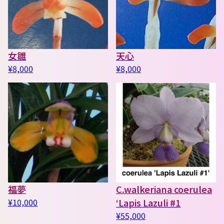
女雛
天心
¥8,000
¥8,000
福夢
C.walkeriana coerulea
¥10,000
‘Lapis Lazuli #1
¥55,000