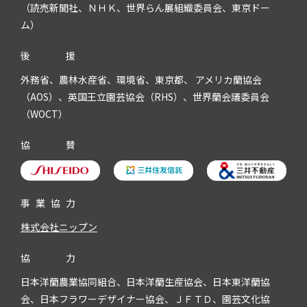
（読売新聞社、ＮＨＫ、世界らん展組織委員会、東京ドー
ム）
後
援
外務省、農林水産省、環境省、東京都、 アメリカ蘭協会
（AOS）、英国王立園芸協会（RHS）、世界蘭会議委員会
（WOCT）
協
賛
事
業
協
力
株式会社ニップン
協
力
日本洋蘭農業協同組合、日本洋蘭生産協会、日本東洋蘭協
会、日本フラワーデザイナー協会、ＪＦＴＤ、園芸文化協