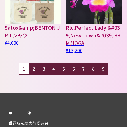
Satox&amp;BENTON J
Rlc.Perfect Lady &#03
P Tシャツ
9;New Town&#039; SS
¥4,000
M/JOGA
¥13,200
1
2
3
4
5
6
7
8
9
主
催
世界らん展実行委員会