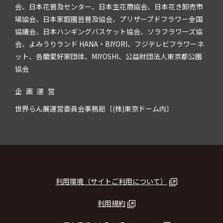
会、日本花普及センター、日本生花商協会、日本花き卸売市
場協会、日本家庭園芸普及協会、プリザーブドフラワー全国
協議会、日本ハンギングバスケット協会、ソラフラワーズ協
会、よみうりランド HANA・BIYORI、フジテレビフラワーネ
ット、各蘭愛好家団体、MIYOSHI、公益財団法人東京都公園
協会
企
画
運
営
世界らん展運営委員会事務局〔(株)東京ドーム内〕
利用環境（サイトご利用について）
利用規約