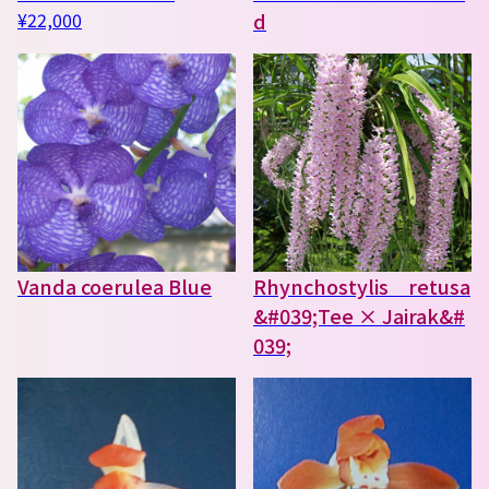
¥22,000
d
Vanda coerulea Blue
Rhynchostylis retusa
&#039;Tee × Jairak&#
039;