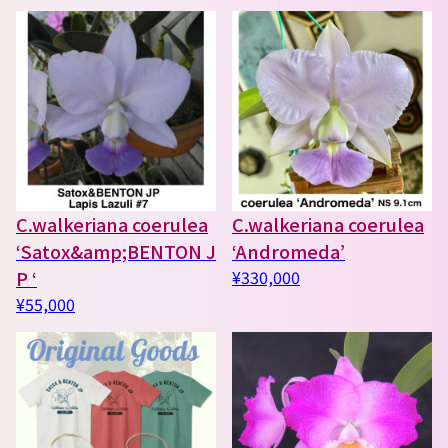
C.walkeriana coerulea
C.walkeriana coerulea
‘Satox&amp;BENTON J
‘Andromeda’
P ‘
¥330,000
¥55,000