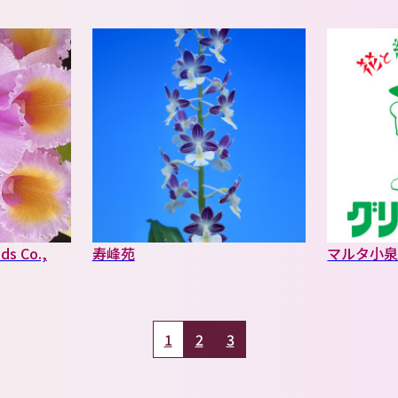
ds Co.,
寿峰苑
マルタ小
1
2
3