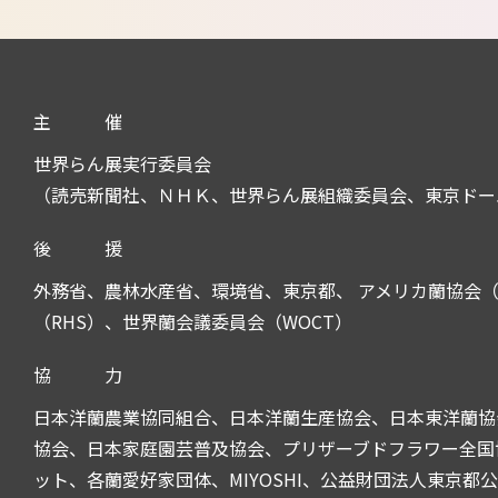
主
催
世界らん展実行委員会
（読売新聞社、ＮＨＫ、世界らん展組織委員会、東京ドー
後
援
外務省、農林水産省、環境省、東京都、 アメリカ蘭協会（
（RHS）、世界蘭会議委員会（WOCT）
協
力
日本洋蘭農業協同組合、日本洋蘭生産協会、日本東洋蘭協
協会、日本家庭園芸普及協会、プリザーブドフラワー全国協
ット、各蘭愛好家団体、MIYOSHI、公益財団法人東京都