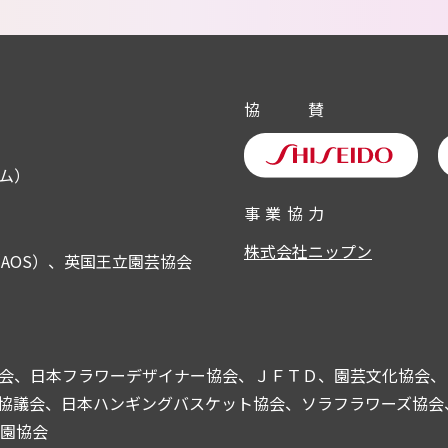
協
賛
ム）
事
業
協
力
株式会社ニップン
AOS）、英国王立園芸協会
会、日本フラワーデザイナー協会、ＪＦＴＤ、園芸文化協会、
議会、日本ハンギングバスケット協会、ソラフラワーズ協会、よみ
公園協会