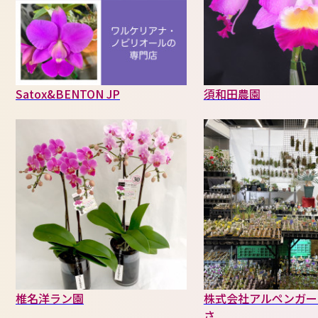
Satox&BENTON JP
須和田農園
椎名洋ラン園
株式会社アルペンガー
さ