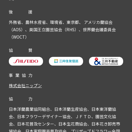
後
援
外務省、農林水産省、環境省、東京都、 アメリカ蘭協会
（AOS）、英国王立園芸協会（RHS）、世界蘭会議委員会
（WOCT）
協
賛
事
業
協
力
株式会社ニップン
協
力
日本洋蘭農業協同組合、日本洋蘭生産協会、日本東洋蘭協
会、日本フラワーデザイナー協会、ＪＦＴＤ、園芸文化協
会、日本花普及センター、日本生花商協会、日本花き卸売市
場協会、日本家庭園芸普及協会、プリザーブドフラワー全国