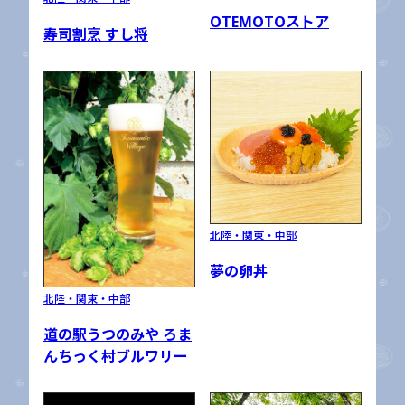
OTEMOTOストア
寿司割烹 すし将
北陸・関東・中部
夢の卵丼
北陸・関東・中部
道の駅うつのみや ろま
んちっく村ブルワリー