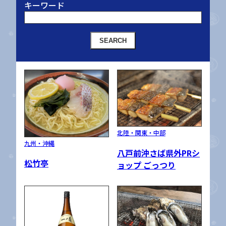
キーワード
SEARCH
北陸・関東・中部
九州・沖縄
八戸前沖さば県外PRシ
松竹亭
ョップ ごっつり