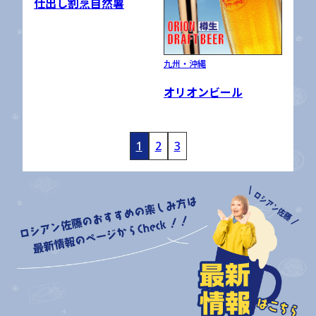
仕出し割烹自然薯
九州・沖縄
オリオンビール
1
2
3