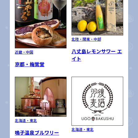
北陸・関東・中部
八丈島レモンサワー エ
近畿・中国
イト
京都・梅鶯堂
北海道・東北
北海道・東北
鳴子温泉ブルワリー