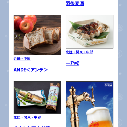
羽後麦酒
北陸・関東・中部
近畿・中国
一乃松
ANDE＜アンデ＞
北陸・関東・中部