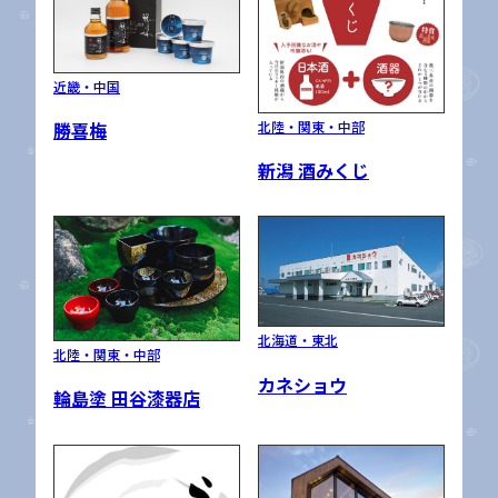
近畿・中国
北陸・関東・中部
勝喜梅
新潟 酒みくじ
北海道・東北
北陸・関東・中部
カネショウ
輪島塗 田谷漆器店