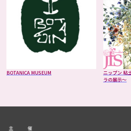
BOTANICA MUSEUM
ニップン 粘
ラの展示～
主
催