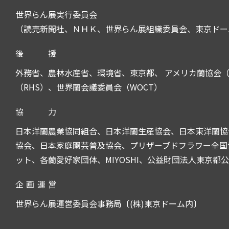
世界らん展実行委員会
（読売新聞社、ＮＨＫ、世界らん展組織委員会、東京ドー
後
援
外務省、農林水産省、環境省、東京都、 アメリカ蘭協会（
（RHS）、世界蘭会議委員会（WOCT）
協
力
日本洋蘭農業協同組合、日本洋蘭生産協会、日本東洋蘭協
協会、日本家庭園芸普及協会、プリザーブドフラワー全国協
ット、各蘭愛好家団体、MIYOSHI、公益財団法人東京都
企
画
運
営
世界らん展運営委員会事務局〔(株)東京ドーム内〕